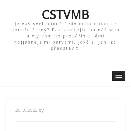
Skip
to
CSTVMB
content
Je váš svět nudně šedý nebo dokonce
ponuře černý? Pak zavítejte na náš web
a my vám ho prozáříme těmi
nejjasnějšími barvami, jaké si jen lze
představit.
Toggle
naviga
26. 3. 2023
by