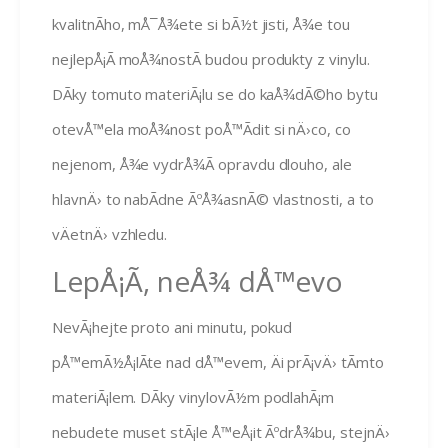
kvalitnÃ­ho, mÅ¯Å¾ete si bÃ½t jisti, Å¾e tou
nejlepÅ¡Ã­ moÅ¾nostÃ­ budou produkty z vinylu.
DÃ­ky tomuto materiÃ¡lu se do kaÅ¾dÃ©ho bytu
otevÅ™ela moÅ¾nost poÅ™Ã­dit si nÄ›co, co
nejenom, Å¾e vydrÅ¾Ã­ opravdu dlouho, ale
hlavnÄ› to nabÃ­dne ÃºÅ¾asnÃ© vlastnosti, a to
vÄetnÄ› vzhledu.
LepÅ¡Ã­, neÅ¾ dÅ™evo
NevÃ¡hejte proto ani minutu, pokud
pÅ™emÃ½Å¡lÃ­te nad dÅ™evem, Äi prÃ¡vÄ› tÃ­mto
materiÃ¡lem. DÃ­ky
vinylovÃ½m podlahÃ¡m
nebudete muset stÃ¡le Å™eÅ¡it ÃºdrÅ¾bu, stejnÄ›