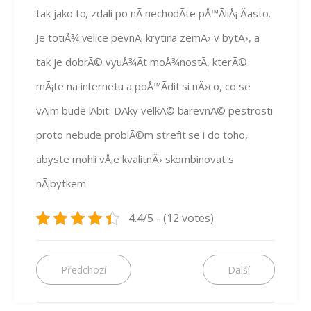
tak jako to, zdali po nÃ­ nechodÃ­te pÅ™Ã­liÅ¡ Äasto.
Je totiÅ¾ velice pevnÃ¡ krytina zemÄ› v bytÄ›, a
tak je dobrÃ© vyuÅ¾Ã­t moÅ¾nostÃ­, kterÃ©
mÃ¡te na internetu a poÅ™Ã­dit si nÄ›co, co se
vÃ¡m bude lÃ­bit. DÃ­ky velkÃ© barevnÃ© pestrosti
proto nebude problÃ©m strefit se i do toho,
abyste mohli vÅ¡e kvalitnÄ› skombinovat s
nÃ¡bytkem.
4.4/5 - (12 votes)
Navigace
Předchozí
Další
Předchozí
Další
příspěvek:
příspěvek:
pro