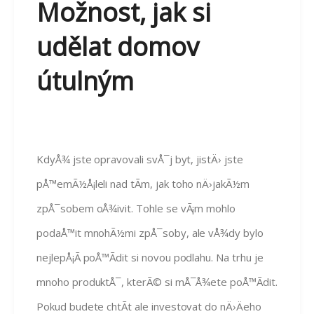
Možnost, jak si
udělat domov
útulným
KdyÅ¾ jste opravovali svÅ¯j byt, jistÄ› jste
pÅ™emÃ½Å¡leli nad tÃ­m, jak toho nÄ›jakÃ½m
zpÅ¯sobem oÅ¾ivit. Tohle se vÃ¡m mohlo
podaÅ™it mnohÃ½mi zpÅ¯soby, ale vÅ¾dy bylo
nejlepÅ¡Ã­ poÅ™Ã­dit si novou podlahu. Na trhu je
mnoho produktÅ¯, kterÃ© si mÅ¯Å¾ete poÅ™Ã­dit.
Pokud budete chtÃ­t ale investovat do nÄ›Äeho