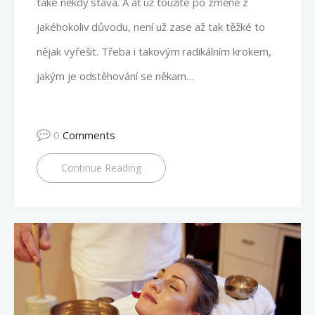
také někdy stává. A ať už toužíte po změně z
jakéhokoliv důvodu, není už zase až tak těžké to
nějak vyřešit. Třeba i takovým radikálním krokem,
jakým je odstěhování se někam…
0
Comments
Continue Reading