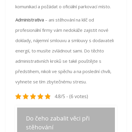
komunikací a požádat o oficiální parkovací místo.
Administrativa
– ani stěhování na klíč od
profesionální firmy vám nedokáže zajistit nové
doklady, nájemní smlouvu a smlouvy s dodavateli
energií, to musíte zvládnout sami. Do těchto
administrativních kroků se také pouštějte s
předstihem, nikoli ve spěchu a na poslední chvíli,
vyhnete se tím zbytečnému stresu.
4.8/5 - (6 votes)
Navigace
Do čeho zabalit věci při
Předchozí
Další
Předchozí
Další
příspěvek:
příspěvek:
pro
stěhování