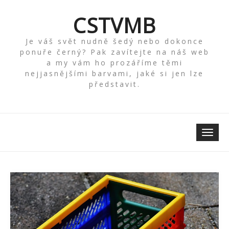
Skip
to
CSTVMB
content
Je váš svět nudně šedý nebo dokonce
ponuře černý? Pak zavítejte na náš web
a my vám ho prozáříme těmi
nejjasnějšími barvami, jaké si jen lze
představit.
Toggle
naviga