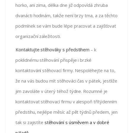
horko, ani zima, délka dne již odpovídá zhruba
dvanácti hodinám, takže není brzy tma, a za těchto
podmínek se vám bude lépe pracovat a zajišťovat
organizační záležitosti.
Kontaktujte stěhováky s předstihem
– k
poklidnému stěhování přispěje i brzké
kontaktování stěhovací firmy. Nespoléhejte na to,
že na vás budou mít stěhováci čas v pátek, jestliže
jim zavoláte v úterý téhož týdne. Rozumné je
kontaktovat stěhovací firmu v alespoň třítýdenním
předstihu, nejlépe měsíc až pět týdnů předem, jen
tak si zajistíte
stěhování s úsměvem a v dobré
náladě
.