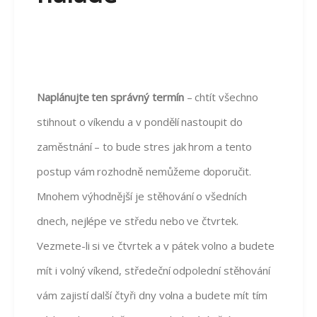
Naplánujte ten správný termín
– chtít všechno
stihnout o víkendu a v pondělí nastoupit do
zaměstnání – to bude stres jak hrom a tento
postup vám rozhodně nemůžeme doporučit.
Mnohem výhodnější je stěhování o všedních
dnech, nejlépe ve středu nebo ve čtvrtek.
Vezmete-li si ve čtvrtek a v pátek volno a budete
mít i volný víkend, středeční odpolední stěhování
vám zajistí další čtyři dny volna a budete mít tím