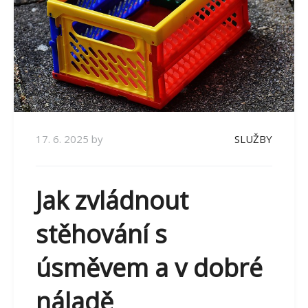
17. 6. 2025
by
SLUŽBY
Jak zvládnout
stěhování s
úsměvem a v dobré
náladě