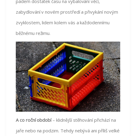
pádem dostatek času na vybalování věcí,
zabydlování v novém prostředí a přivykání novým
zvyklostem, lidem kolem vás a každodennímu
běžnému režimu.
A co roční období
– klidnější stěhování přichází na
jaře nebo na podzim. Tehdy nebývá ani příliš velké