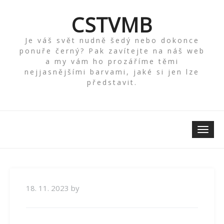
Skip
to
CSTVMB
content
Je váš svět nudně šedý nebo dokonce
ponuře černý? Pak zavítejte na náš web
a my vám ho prozáříme těmi
nejjasnějšími barvami, jaké si jen lze
představit.
Toggle
naviga
18. 11. 2023
by