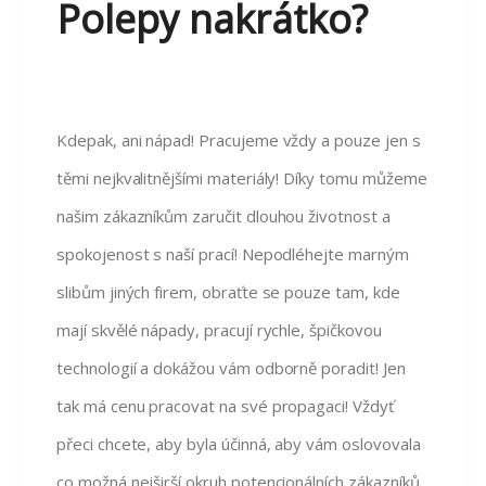
Polepy nakrátko?
Kdepak, ani nápad! Pracujeme vždy a pouze jen s
těmi nejkvalitnějšími materiály! Díky tomu můžeme
našim zákazníkům zaručit dlouhou životnost a
spokojenost s naší prací! Nepodléhejte marným
slibům jiných firem, obraťte se pouze tam, kde
mají skvělé nápady, pracují rychle, špičkovou
technologií a dokážou vám odborně poradit! Jen
tak má cenu pracovat na své propagaci! Vždyť
přeci chcete, aby byla účinná, aby vám oslovovala
co možná nejširší okruh potencionálních zákazníků