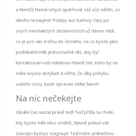
a klientů! Nemá smysl opatřovat váš vůz něčím, co
nikoho nezaujme!
Polepy aut Karlovy Vary
po
svých mnohaletých zkušenostech už dávno vědí,
co je pro vás trefou do černého, na co byste jako
podnikatel měli jednoznačně cílit, aby byl
kontaktován vaší reklamou hlavně ten, koho by se
měla nejvíce dotýkat! A věřte, že díky pohybu
vašeho vozu, bude opravdu velká šance!
Na nic nečekejte
Ideální čas nastal právě teď! Teď přišla ta chvíle,
kdy byste měli něco změnit, hlavně pokud váš
stávající byznys stagnuje! Teď máte jedinečnou