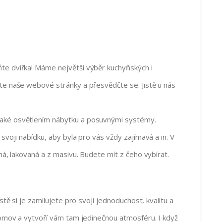
te dvířka! Máme největší výběr kuchyňských i
te naše webové stránky a přesvědčte se. Jistě u nás
také osvětlením nábytku a posuvnými systémy.
svoji nabídku, aby byla pro vás vždy zajímavá a in. V
ná, lakovaná a z masivu. Budete mít z čeho vybírat.
stě si je zamilujete pro svoji jednoduchost, kvalitu a
 domov a vytvoří vám tam jedinečnou atmosféru. I když