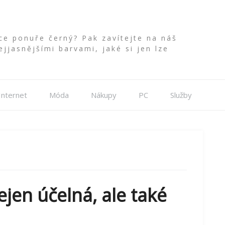
ce ponuře černý? Pak zavítejte na náš
jasnějšími barvami, jaké si jen lze
Internet
Móda
Nákupy
PC
Služby
ejen účelná, ale také